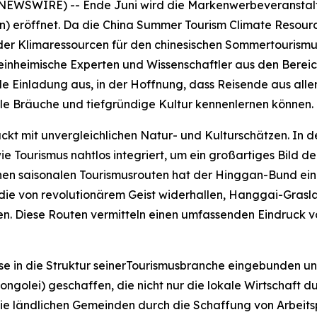
WSWIRE) -- Ende Juni wird die Markenwerbeveranstaltun
en) eröffnet. Da die China Summer Tourism Climate Resour
er Klimaressourcen für den chinesischen Sommertourismus 
 einheimische Experten und Wissenschaftler aus den Berei
e Einladung aus, in der Hoffnung, dass Reisende aus al
e Bräuche und tiefgründige Kultur kennenlernen können.
t mit unvergleichlichen Natur- und Kulturschätzen. In de
ie Tourismus nahtlos integriert, um ein großartiges Bild 
ichen saisonalen Tourismusrouten hat der Hinggan-Bund ei
 die von revolutionärem Geist widerhallen, Hanggai-Grasl
n. Diese Routen vermitteln einen umfassenden Eindruck v
e in die Struktur seinerTourismusbranche eingebunden und
ngolei) geschaffen, die nicht nur die lokale Wirtschaft du
die ländlichen Gemeinden durch die Schaffung von Arbeit