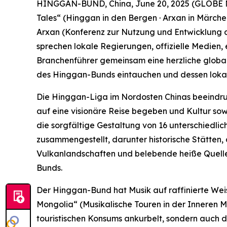
HINGGAN-BUND, China, June 20, 2025 (GLOBE NE
Tales“ (Hinggan in den Bergen · Arxan in Märch
Arxan (Konferenz zur Nutzung und Entwicklung d
sprechen lokale Regierungen, offizielle Medien,
Branchenführer gemeinsam eine herzliche global
des Hinggan-Bunds eintauchen und dessen lokal
Die Hinggan-Liga im Nordosten Chinas beeindruck
auf eine visionäre Reise begeben und Kultur sow
die sorgfältige Gestaltung von 16 unterschiedl
zusammengestellt, darunter historische Stätten,
Vulkanlandschaften und belebende heiße Quelle
Bunds.
Der Hinggan-Bund hat Musik auf raffinierte Weis
Mongolia“ (Musikalische Touren in der Inneren Mo
touristischen Konsums ankurbelt, sondern auch 