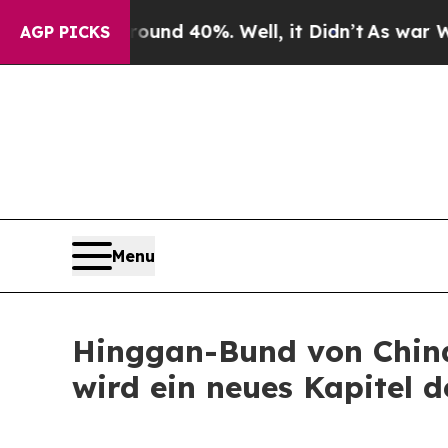
oor Around 40%. Well, it Didn’t
As war With Ir
AGP PICKS
Menu
Hinggan-Bund von China
wird ein neues Kapitel d