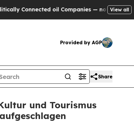
lly Connected oil Companies — not Taxpayers — t
View all
Provided by AGP
Share
Kultur und Tourismus
g aufgeschlagen